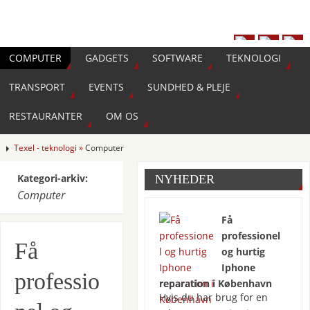
COMPUTER
GADGETS
SOFTWARE
TEKNOLOGI
TRANSPORT
EVENTS
SUNDHED & PLEJE
RESTAURANTER
OM OS
Texel - teknologi »
Computer
Kategori-arkiv:
NYHEDER
Computer
Få
professionel
Få
og hurtig
Iphone
professio
reparation i København
Hvis du har brug for en