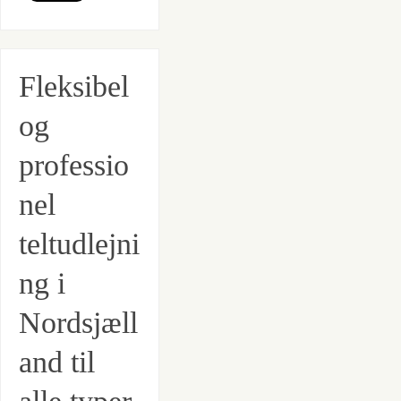
Fleksibel
og
professio
nel
teltudlejni
ng i
Nordsjæll
and til