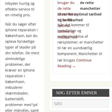
de rette
tilbyder hurtig og
manchetter
effektiv service til
til rør for optimal tæthed
en rimelig pris.
og holdbarhed
Når du søger efter
Når det kommer til
Iphone reparation i
installation og
København, kan du
vedligeholdelse af
opleve forskellige
rørsystemer, er manchetter
typer af skader på
til rør en uundværlig
din telefon. De mest
komponent. Manchetter til
almindelige
rør bruges
Continue
problemer, der
Reading
→
kræver en Iphone
reparation i
København,
inkluderer
SØG EFTER EMNER
skærmskader,
batteriskift,
problemer med lyd
eller mikrofon, samt